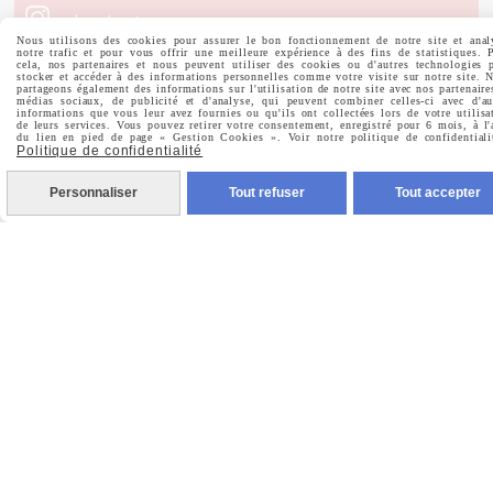

Instagram
Nous utilisons des cookies pour assurer le bon fonctionnement de notre site et anal
notre trafic et pour vous offrir une meilleure expérience à des fins de statistiques. 

cela, nos partenaires et nous peuvent utiliser des cookies ou d'autres technologies 
Pinterest
stocker et accéder à des informations personnelles comme votre visite sur notre site. 
partageons également des informations sur l'utilisation de notre site avec nos partenaire
médias sociaux, de publicité et d'analyse, qui peuvent combiner celles-ci avec d'au
informations que vous leur avez fournies ou qu'ils ont collectées lors de votre utilisa

Youtube
de leurs services. Vous pouvez retirer votre consentement, enregistré pour 6 mois, à l'
du lien en pied de page « Gestion Cookies ». Voir notre politique de confidentiali
Politique de confidentialité
Votre Email
Personnaliser
Tout refuser
Tout accepter
Prénom
Valider
Vous pouvez vous désinscrire à tout moment. Vous
trouverez pour cela nos informations de contact dans les