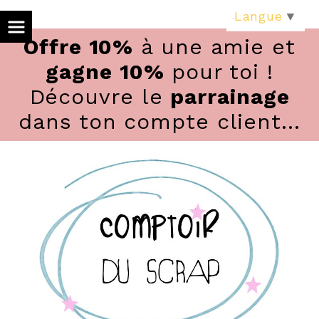
Panneau de gestion des cookies
Langue
▼
Offre 10%
à une amie et
gagne 10%
pour toi !
Découvre le
parrainage
dans ton compte client...