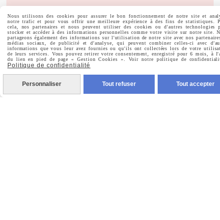
Nous utilisons des cookies pour assurer le bon fonctionnement de notre site et anal
notre trafic et pour vous offrir une meilleure expérience à des fins de statistiques. 

Facebook
cela, nos partenaires et nous peuvent utiliser des cookies ou d'autres technologies 
stocker et accéder à des informations personnelles comme votre visite sur notre site. 
partageons également des informations sur l'utilisation de notre site avec nos partenaire
médias sociaux, de publicité et d'analyse, qui peuvent combiner celles-ci avec d'au

Instagram
informations que vous leur avez fournies ou qu'ils ont collectées lors de votre utilisa
de leurs services. Vous pouvez retirer votre consentement, enregistré pour 6 mois, à l'
du lien en pied de page « Gestion Cookies ». Voir notre politique de confidentiali
Politique de confidentialité

Pinterest
Personnaliser
Tout refuser
Tout accepter

Youtube
Votre Email
Prénom