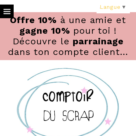
Panneau de gestion des cookies
Langue
▼
Offre 10%
à une amie et
gagne 10%
pour toi !
Découvre le
parrainage
dans ton compte client...