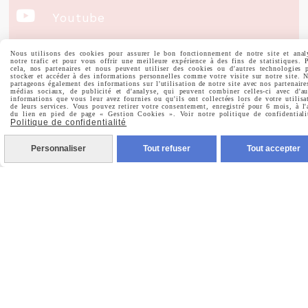

Youtube
Nous utilisons des cookies pour assurer le bon fonctionnement de notre site et anal
Votre Email
notre trafic et pour vous offrir une meilleure expérience à des fins de statistiques. 
cela, nos partenaires et nous peuvent utiliser des cookies ou d'autres technologies 
stocker et accéder à des informations personnelles comme votre visite sur notre site. 
partageons également des informations sur l'utilisation de notre site avec nos partenaire
médias sociaux, de publicité et d'analyse, qui peuvent combiner celles-ci avec d'au
informations que vous leur avez fournies ou qu'ils ont collectées lors de votre utilisa
de leurs services. Vous pouvez retirer votre consentement, enregistré pour 6 mois, à l'
du lien en pied de page « Gestion Cookies ». Voir notre politique de confidentiali
Politique de confidentialité
Prénom
Personnaliser
Tout refuser
Tout accepter
Valider
Vous pouvez vous désinscrire à tout moment. Vous
trouverez pour cela nos informations de contact dans les
conditions d'utilisation du site.