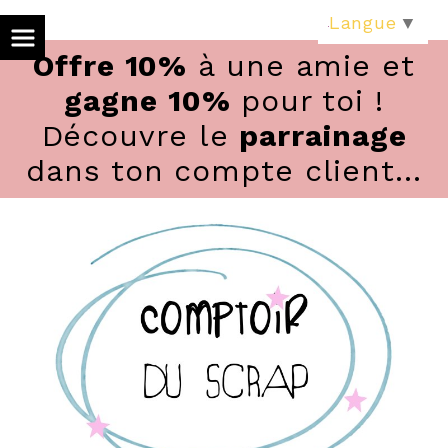
Panneau de gestion des cookies
Langue
▼
Offre 10%
à une amie et
gagne 10%
pour toi !
Découvre le
parrainage
dans ton compte client...