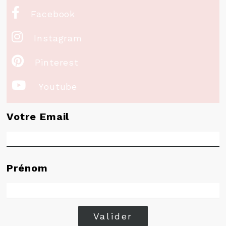

Facebook

Instagram

Pinterest

Youtube
Votre Email
Prénom
Valider