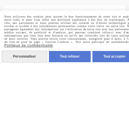
Nous utilisons des cookies pour assurer le bon fonctionnement de notre site et anal
notre trafic et pour vous offrir une meilleure expérience à des fins de statistiques. 
cela, nos partenaires et nous peuvent utiliser des cookies ou d'autres technologies 
Prénom
stocker et accéder à des informations personnelles comme votre visite sur notre site. 
partageons également des informations sur l'utilisation de notre site avec nos partenaire
médias sociaux, de publicité et d'analyse, qui peuvent combiner celles-ci avec d'au
informations que vous leur avez fournies ou qu'ils ont collectées lors de votre utilisa
de leurs services. Vous pouvez retirer votre consentement, enregistré pour 6 mois, à l'
du lien en pied de page « Gestion Cookies ». Voir notre politique de confidentiali
Politique de confidentialité
Valider
Personnaliser
Tout refuser
Tout accepter
Vous pouvez vous désinscrire à tout moment. Vous
trouverez pour cela nos informations de contact dans les
conditions d'utilisation du site.
MENTIONS LÉGALES
CONDITIONS GÉNÉRALES DE VENTE
POLITIQUE DE CONFIDENTIALITÉ
GESTION COOKIES
MON COMPTE
CRÉÉ AVEC CMONSITE