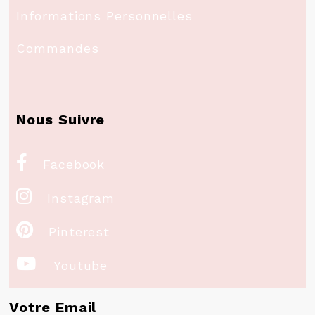
Informations Personnelles
Commandes
Nous Suivre

Facebook

Instagram

Pinterest

Youtube
Votre Email