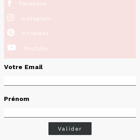

Facebook

Instagram

Pinterest

Youtube
Votre Email
Prénom
Valider