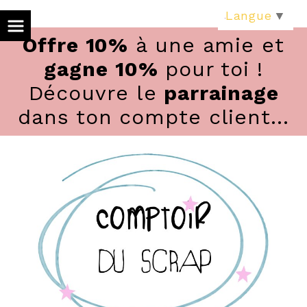
Panneau de gestion des cookies
Langue
▼
Offre 10%
à une amie et
gagne 10%
pour toi !
Découvre le
parrainage
dans ton compte client...