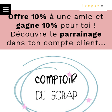
Panneau de gestion des cookies
Langue
▼
Offre 10%
à une amie et
gagne 10%
pour toi !
Découvre le
parrainage
dans ton compte client...