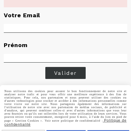
Votre Email
Prénom
Valider
Vous pouvez vous désinscrire à tout moment. Vous
Nous utilisons des cookies pour assurer le bon fonctionnement de notre site et
trouverez pour cela nos informations de contact dans les
analyser notre trafic et pour vous offrir une meilleure expérience à des fins de
conditions d'utilisation du site.
statistiques. Pour cela, nos partenaires et nous peuvent utiliser des cookies ou
d'autres technologies pour stocker et accéder à des informations personnelles comme
votre visite sur notre site. Nous partageons également des informations sur
l'utilisation de notre site avec nos partenaires de médias sociaux, de publicité et
d'analyse, qui peuvent combiner celles-ci avec d'autres informations que vous leur
avez fournies ou qu'ils ont collectées lors de votre utilisation de leurs services. Vous
pouvez retirer votre consentement, enregistré pour 6 mois, à l'aide du lien en pied de
Politique de
page « Gestion Cookies ». Voir notre politique de confidentialité :
confidentialité