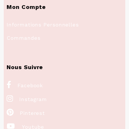
Mon Compte
Informations Personnelles
Commandes
Nous Suivre

Facebook

Instagram

Pinterest

Youtube