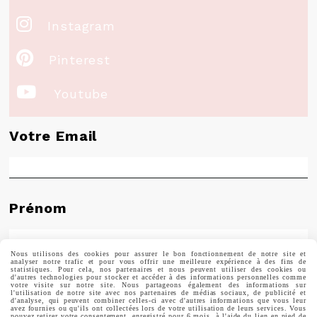

Instagram

Pinterest

Youtube
Votre Email
Prénom
Nous utilisons des cookies pour assurer le bon fonctionnement de notre site et
analyser notre trafic et pour vous offrir une meilleure expérience à des fins de
statistiques. Pour cela, nos partenaires et nous peuvent utiliser des cookies ou
Valider
d'autres technologies pour stocker et accéder à des informations personnelles comme
votre visite sur notre site. Nous partageons également des informations sur
l'utilisation de notre site avec nos partenaires de médias sociaux, de publicité et
d'analyse, qui peuvent combiner celles-ci avec d'autres informations que vous leur
avez fournies ou qu'ils ont collectées lors de votre utilisation de leurs services. Vous
Vous pouvez vous désinscrire à tout moment. Vous
pouvez retirer votre consentement, enregistré pour 6 mois, à l'aide du lien en pied de