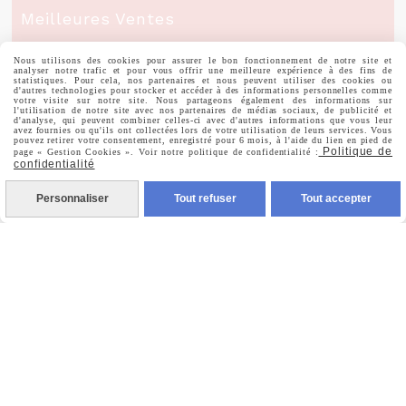
Meilleures Ventes
Nous utilisons des cookies pour assurer le bon fonctionnement de notre site et
Mon Compte
analyser notre trafic et pour vous offrir une meilleure expérience à des fins de
statistiques. Pour cela, nos partenaires et nous peuvent utiliser des cookies ou
d'autres technologies pour stocker et accéder à des informations personnelles comme
votre visite sur notre site. Nous partageons également des informations sur
l'utilisation de notre site avec nos partenaires de médias sociaux, de publicité et
d'analyse, qui peuvent combiner celles-ci avec d'autres informations que vous leur
Informations Personnelles
avez fournies ou qu'ils ont collectées lors de votre utilisation de leurs services. Vous
pouvez retirer votre consentement, enregistré pour 6 mois, à l'aide du lien en pied de
Politique de
page « Gestion Cookies ». Voir notre politique de confidentialité :
confidentialité
Commandes
Personnaliser
Tout refuser
Tout accepter
Nous Suivre

Facebook

Instagram

Pinterest