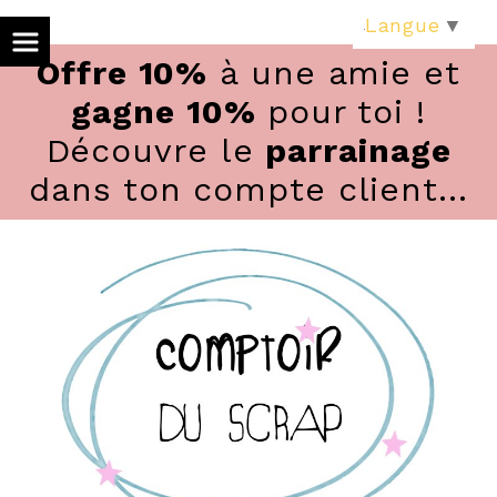
Panneau de gestion des cookies
Langue
▼
Offre 10%
à une amie et
gagne 10%
pour toi !
Découvre le
parrainage
dans ton compte client...