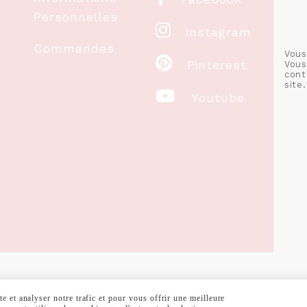
Personnelles

Instagram
Commandes
Vous

Pinterest
Vous
cont
site.

Youtube
 et analyser notre trafic et pour vous offrir une meilleure
RALES DE VENTE
POLITIQUE DE CONFIDENTIALITÉ
GESTION COOKIE