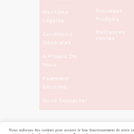
Nouveaux
Mentions
Produits
Légales
Meilleures
Conditions
Ventes
Générales
A Propos De
Nous
Paiement
Sécurisé
Nous Contacter
Nous utilisons des cookies pour assurer le bon fonctionnement de notre site
MENTIONS LÉGALES
CONDITIONS GÉNÉ