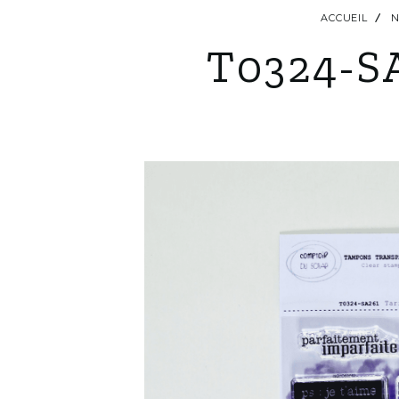
ACCUEIL
N
T0324-SA