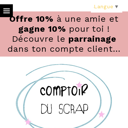
Panneau de gestion des cookies
Langue
▼
Offre 10%
à une amie et
gagne 10%
pour toi !
Découvre le
parrainage
dans ton compte client...