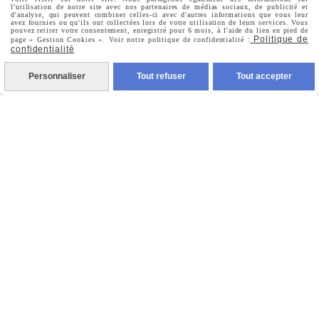
Commandes
l'utilisation de notre site avec nos partenaires de médias sociaux, de publicité et
d'analyse, qui peuvent combiner celles-ci avec d'autres informations que vous leur
avez fournies ou qu'ils ont collectées lors de votre utilisation de leurs services. Vous
pouvez retirer votre consentement, enregistré pour 6 mois, à l'aide du lien en pied de
Politique de
page « Gestion Cookies ». Voir notre politique de confidentialité :
confidentialité
Nous Suivre
Personnaliser
Tout refuser
Tout accepter

Facebook

Instagram

Pinterest

Youtube
Votre Email