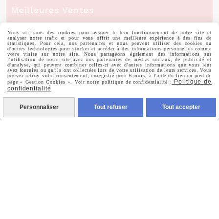
Meilleures Ventes
Nous utilisons des cookies pour assurer le bon fonctionnement de notre site et
Mon Compte
analyser notre trafic et pour vous offrir une meilleure expérience à des fins de
statistiques. Pour cela, nos partenaires et nous peuvent utiliser des cookies ou
d'autres technologies pour stocker et accéder à des informations personnelles comme
votre visite sur notre site. Nous partageons également des informations sur
l'utilisation de notre site avec nos partenaires de médias sociaux, de publicité et
d'analyse, qui peuvent combiner celles-ci avec d'autres informations que vous leur
Informations Personnelles
avez fournies ou qu'ils ont collectées lors de votre utilisation de leurs services. Vous
pouvez retirer votre consentement, enregistré pour 6 mois, à l'aide du lien en pied de
Politique de
page « Gestion Cookies ». Voir notre politique de confidentialité :
confidentialité
Commandes
Personnaliser
Tout refuser
Tout accepter
Nous Suivre

Facebook

Instagram

Pinterest