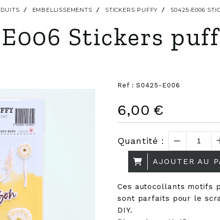
DUITS
EMBELLISSEMENTS
STICKERS PUFFY
S0425-E006 ST
E006 Stickers puf
Ref :
S0425-E006
6,00
€
Quantité :
AJOUTER AU P
Ces autocollants motifs p
sont parfaits pour le scr
DIY.