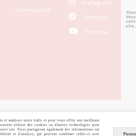

Instagram
Commandes
Vous

Pinterest
Vous
cont
site.

Youtube
 et analyser notre trafic et pour vous offrir une meilleure
RALES DE VENTE
POLITIQUE DE CONFIDENTIALITÉ
GESTION COOKIE
 peuvent utiliser des cookies ou d'autres technologies pour
 notre site. Nous partageons également des informations sur
Perso
ublicité et d'analyse, qui peuvent combiner celles-ci avec