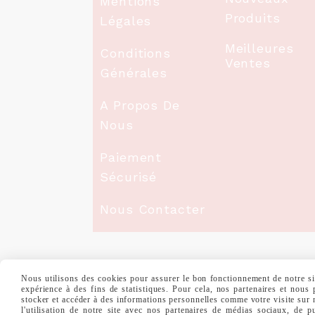
Mentions
Produits
Légales
Meilleures
Conditions
Ventes
Générales
A Propos De
Nous
Paiement
Sécurisé
Nous Contacter
Nous utilisons des cookies pour assurer le bon fonctionnement de notre site
MENTIONS LÉGALES
CONDITIONS GÉNÉ
expérience à des fins de statistiques. Pour cela, nos partenaires et nous
stocker et accéder à des informations personnelles comme votre visite sur
l'utilisation de notre site avec nos partenaires de médias sociaux, de p