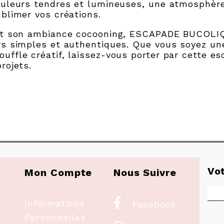
ouleurs tendres et lumineuses, une atmosphère
blimer vos créations.
 et son ambiance cocooning, ESCAPADE BUCOLIQ
rs simples et authentiques. Que vous soyez u
uffle créatif, laissez-vous porter par cette e
rojets.
Vo
Mon Compte
Nous Suivre

Informations
Facebook
Personnelles