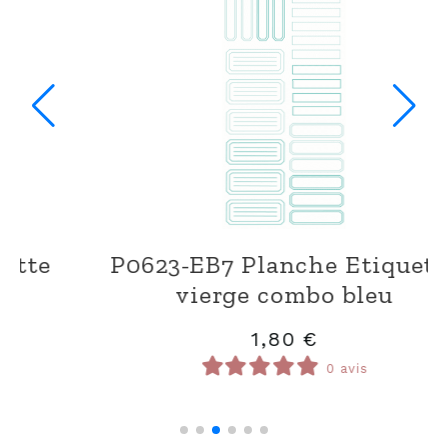
tte
P0623-EB4 Planche Petit ticket
1,80
€
0 avis