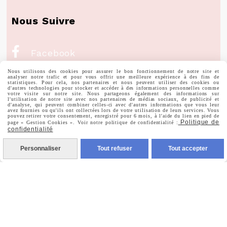
Nous Suivre

Facebook
Nous utilisons des cookies pour assurer le bon fonctionnement de notre site et

Instagram
analyser notre trafic et pour vous offrir une meilleure expérience à des fins de
statistiques. Pour cela, nos partenaires et nous peuvent utiliser des cookies ou
d'autres technologies pour stocker et accéder à des informations personnelles comme
votre visite sur notre site. Nous partageons également des informations sur

Pinterest
l'utilisation de notre site avec nos partenaires de médias sociaux, de publicité et
d'analyse, qui peuvent combiner celles-ci avec d'autres informations que vous leur
avez fournies ou qu'ils ont collectées lors de votre utilisation de leurs services. Vous
pouvez retirer votre consentement, enregistré pour 6 mois, à l'aide du lien en pied de

Politique de
page « Gestion Cookies ». Voir notre politique de confidentialité :
Youtube
confidentialité
Personnaliser
Tout refuser
Tout accepter
Votre Email
Prénom