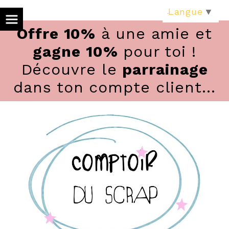
Panneau de gestion des cookies
Langue
▼
Offre 10%
à une amie et
gagne 10%
pour toi !
Découvre le
parrainage
dans ton compte client...