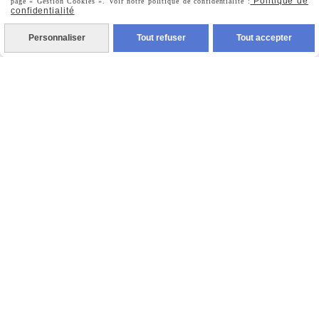
Politique de
page « Gestion Cookies ». Voir notre politique de confidentialité :
confidentialité
Personnaliser
Tout refuser
Tout accepter
Prénom
Valider
Vous pouvez vous désinscrire à tout moment. Vous
trouverez pour cela nos informations de contact dans les
conditions d'utilisation du site.
MENTIONS LÉGALES
CONDITIONS GÉNÉRALES DE VENTE
POLITIQUE DE CONFIDENTIALITÉ
GESTION COOKIES
MON COMPTE
CRÉÉ AVEC CMONSITE