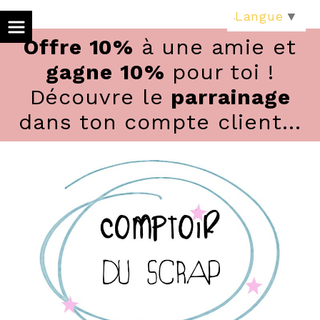
Panneau de gestion des cookies
Langue
▼
Offre 10%
à une amie et
gagne 10%
pour toi !
Découvre le
parrainage
dans ton compte client...