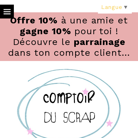
Panneau de gestion des cookies
Langue
▼
Offre 10%
à une amie et
gagne 10%
pour toi !
Découvre le
parrainage
dans ton compte client...