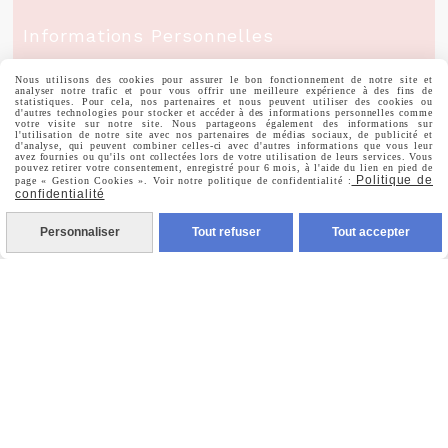
Informations Personnelles
Commandes
Nous utilisons des cookies pour assurer le bon fonctionnement de notre site et
analyser notre trafic et pour vous offrir une meilleure expérience à des fins de
statistiques. Pour cela, nos partenaires et nous peuvent utiliser des cookies ou
d'autres technologies pour stocker et accéder à des informations personnelles comme
votre visite sur notre site. Nous partageons également des informations sur
l'utilisation de notre site avec nos partenaires de médias sociaux, de publicité et
d'analyse, qui peuvent combiner celles-ci avec d'autres informations que vous leur
avez fournies ou qu'ils ont collectées lors de votre utilisation de leurs services. Vous
pouvez retirer votre consentement, enregistré pour 6 mois, à l'aide du lien en pied de
Nous Suivre
Politique de
page « Gestion Cookies ». Voir notre politique de confidentialité :
confidentialité
Personnaliser
Tout refuser
Tout accepter

Facebook

Instagram

Pinterest

Youtube