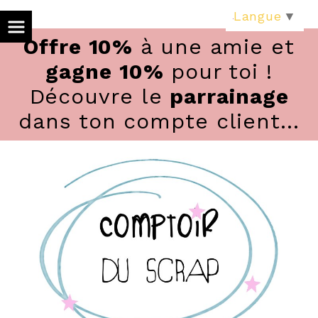
Panneau de gestion des cookies
Langue
▼
Offre 10%
à une amie et
gagne 10%
pour toi !
Découvre le
parrainage
dans ton compte client...