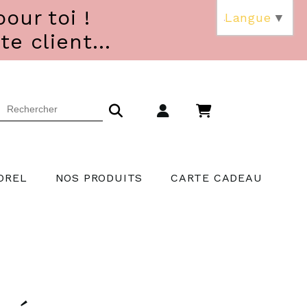
our toi !
Langue
▼
 client...
OREL
NOS PRODUITS
CARTE CADEAU