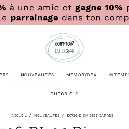
0%
à une amie et
gagne 10%
p
 le
parrainage
dans ton compte
ERS
NOUVEAUTÉS
MEMORYDEX
INTEMP
TUTORIELS
ACCUEIL
NOUVEAUTÉS
D0726-DI104 DIES CARRÉS