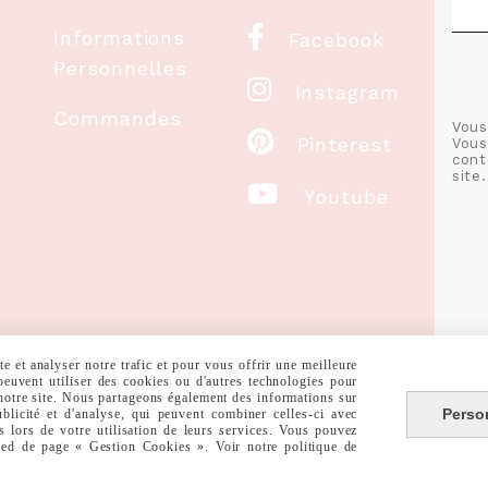

Informations
Facebook
Personnelles

Instagram
Commandes
Vous

Pinterest
Vous
cont
site.

Youtube
 et analyser notre trafic et pour vous offrir une meilleure
 peuvent utiliser des cookies ou d'autres technologies pour
 notre site. Nous partageons également des informations sur
Perso
ublicité et d'analyse, qui peuvent combiner celles-ci avec
s lors de votre utilisation de leurs services. Vous pouvez
pied de page « Gestion Cookies ». Voir notre politique de