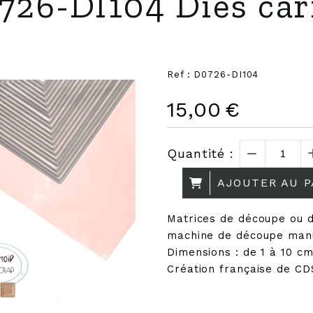
726-DI104 Dies car
Ref :
D0726-DI104
15,00
€
Quantité :
AJOUTER AU P
Matrices de découpe ou d
machine de découpe man
Dimensions : de 1 à 10 c
Création française de CD