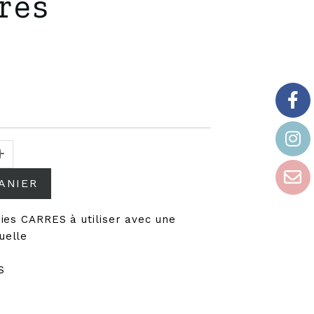
rés
ANIER
ies CARRES à utiliser avec une
uelle
m
S