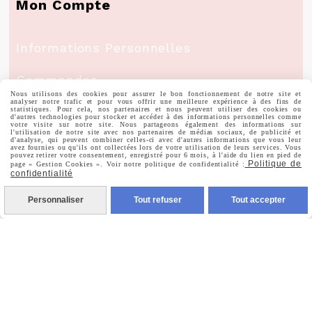
Mon Compte
Informations Personnelles
Commandes
Nous utilisons des cookies pour assurer le bon fonctionnement de notre site et
analyser notre trafic et pour vous offrir une meilleure expérience à des fins de
statistiques. Pour cela, nos partenaires et nous peuvent utiliser des cookies ou
d'autres technologies pour stocker et accéder à des informations personnelles comme
votre visite sur notre site. Nous partageons également des informations sur
l'utilisation de notre site avec nos partenaires de médias sociaux, de publicité et
d'analyse, qui peuvent combiner celles-ci avec d'autres informations que vous leur
Nous Suivre
avez fournies ou qu'ils ont collectées lors de votre utilisation de leurs services. Vous
pouvez retirer votre consentement, enregistré pour 6 mois, à l'aide du lien en pied de
Politique de
page « Gestion Cookies ». Voir notre politique de confidentialité :
confidentialité

Facebook
Personnaliser
Tout refuser
Tout accepter

Instagram

Pinterest

Youtube