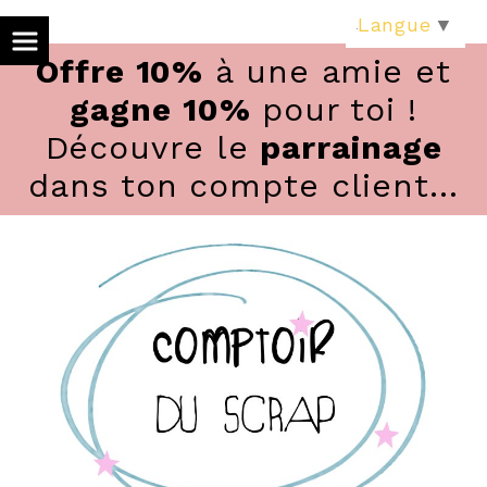
Panneau de gestion des cookies
Langue
▼
Offre 10%
à une amie et
gagne 10%
pour toi !
Découvre le
parrainage
dans ton compte client...