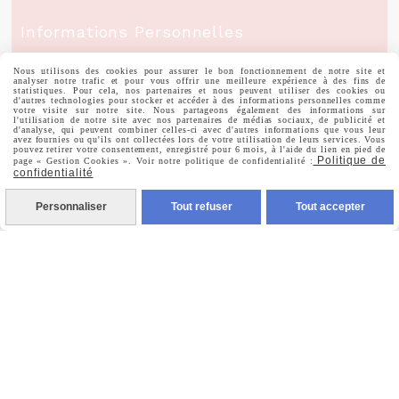
Informations Personnelles
Commandes
Nous utilisons des cookies pour assurer le bon fonctionnement de notre site et
analyser notre trafic et pour vous offrir une meilleure expérience à des fins de
statistiques. Pour cela, nos partenaires et nous peuvent utiliser des cookies ou
d'autres technologies pour stocker et accéder à des informations personnelles comme
votre visite sur notre site. Nous partageons également des informations sur
l'utilisation de notre site avec nos partenaires de médias sociaux, de publicité et
d'analyse, qui peuvent combiner celles-ci avec d'autres informations que vous leur
avez fournies ou qu'ils ont collectées lors de votre utilisation de leurs services. Vous
pouvez retirer votre consentement, enregistré pour 6 mois, à l'aide du lien en pied de
Nous Suivre
Politique de
page « Gestion Cookies ». Voir notre politique de confidentialité :
confidentialité
Personnaliser
Tout refuser
Tout accepter

Facebook

Instagram

Pinterest

Youtube