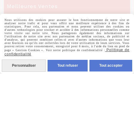
Meilleures Ventes
Nous utilisons des cookies pour assurer le bon fonctionnement de notre site et
Mon Compte
analyser notre trafic et pour vous offrir une meilleure expérience à des fins de
statistiques. Pour cela, nos partenaires et nous peuvent utiliser des cookies ou
d'autres technologies pour stocker et accéder à des informations personnelles comme
votre visite sur notre site. Nous partageons également des informations sur
l'utilisation de notre site avec nos partenaires de médias sociaux, de publicité et
d'analyse, qui peuvent combiner celles-ci avec d'autres informations que vous leur
Informations Personnelles
avez fournies ou qu'ils ont collectées lors de votre utilisation de leurs services. Vous
pouvez retirer votre consentement, enregistré pour 6 mois, à l'aide du lien en pied de
Politique de
page « Gestion Cookies ». Voir notre politique de confidentialité :
confidentialité
Commandes
Personnaliser
Tout refuser
Tout accepter
Nous Suivre

Facebook

Instagram

Pinterest