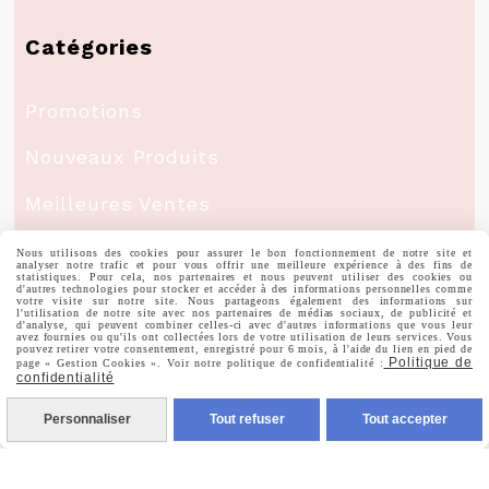
Catégories
Promotions
Nouveaux Produits
Meilleures Ventes
Nous utilisons des cookies pour assurer le bon fonctionnement de notre site et
Mon Compte
analyser notre trafic et pour vous offrir une meilleure expérience à des fins de
statistiques. Pour cela, nos partenaires et nous peuvent utiliser des cookies ou
d'autres technologies pour stocker et accéder à des informations personnelles comme
votre visite sur notre site. Nous partageons également des informations sur
l'utilisation de notre site avec nos partenaires de médias sociaux, de publicité et
d'analyse, qui peuvent combiner celles-ci avec d'autres informations que vous leur
Informations Personnelles
avez fournies ou qu'ils ont collectées lors de votre utilisation de leurs services. Vous
pouvez retirer votre consentement, enregistré pour 6 mois, à l'aide du lien en pied de
Politique de
page « Gestion Cookies ». Voir notre politique de confidentialité :
confidentialité
Commandes
Personnaliser
Tout refuser
Tout accepter