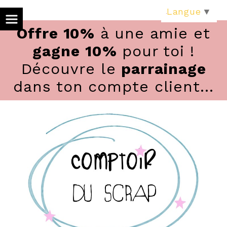
Panneau de gestion des cookies
Langue
▼
Offre 10%
à une amie et
gagne 10%
pour toi !
Découvre le
parrainage
dans ton compte client...