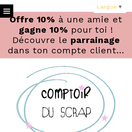
Panneau de gestion des cookies
Langue
▼
Offre 10%
à une amie et
gagne 10%
pour toi !
Découvre le
parrainage
dans ton compte client...