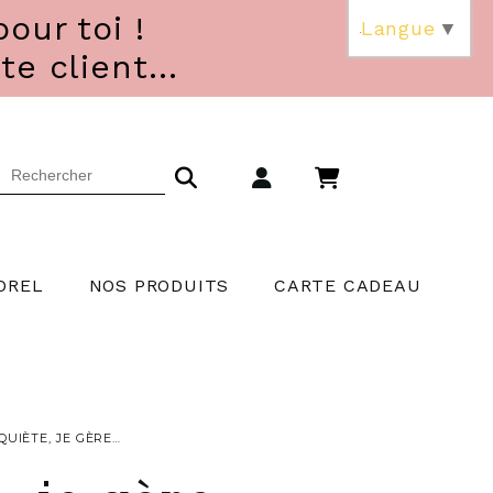
our toi !
Langue
▼
 client...
OREL
NOS PRODUITS
CARTE CADEAU
QUIÈTE, JE GÈRE…