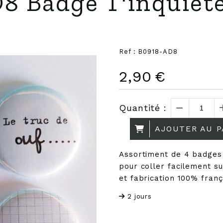
 Badge T'inquiète
Ref :
B0918-AD8
2,90
€
Quantité :
AJOUTER AU P
Assortiment de 4 badges
pour coller facilement su
et fabrication 100% franç
2 jours