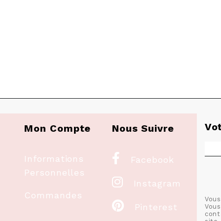
Vo
Mon Compte
Nous Suivre

Informations
Facebook
Personnelles

Instagram
Commandes
Vous

Pinterest
Vous
cont