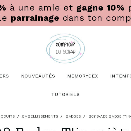
0%
à une amie et
gagne 10%
p
 le
parrainage
dans ton compte
ERS
NOUVEAUTÉS
MEMORYDEX
INTEMP
TUTORIELS
RODUITS
EMBELLISSEMENTS
BADGES
B0918-AD8 BADGE T'IN