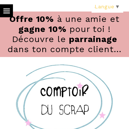
Panneau de gestion des cookies
Langue
▼
Offre 10%
à une amie et
gagne 10%
pour toi !
Découvre le
parrainage
dans ton compte client...