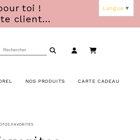
our toi !
Langue
▼
 client...
OREL
NOS PRODUITS
CARTE CADEAU
HOTOS FAVORITES