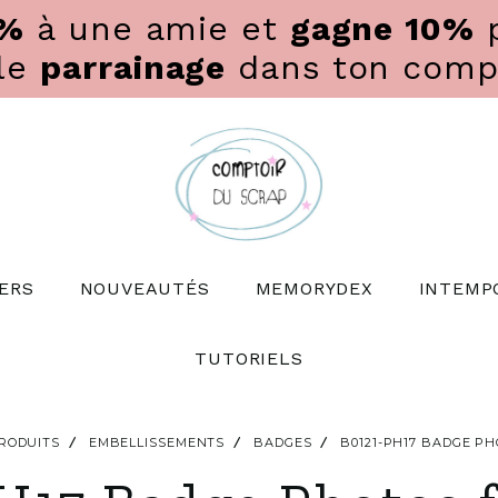
0%
à une amie et
gagne 10%
p
 le
parrainage
dans ton compte
ERS
NOUVEAUTÉS
MEMORYDEX
INTEMP
TUTORIELS
RODUITS
EMBELLISSEMENTS
BADGES
B0121-PH17 BADGE P