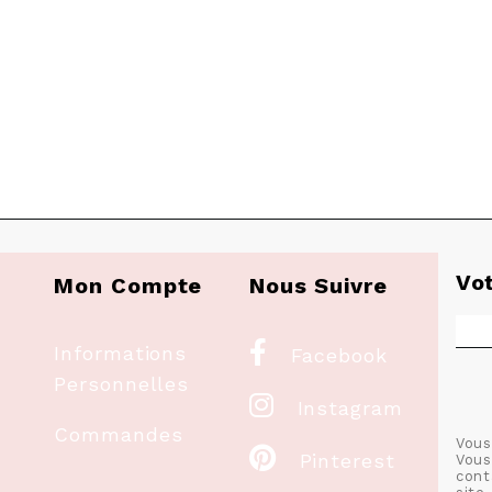
Vo
Mon Compte
Nous Suivre

Informations
Facebook
Personnelles

Instagram
Commandes
Vous

Pinterest
Vous
cont