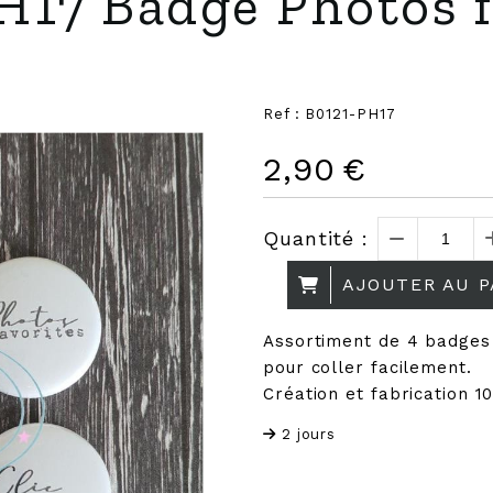
H17 Badge Photos f
Ref :
B0121-PH17
2,90
€
Quantité :
AJOUTER AU P
Assortiment de 4 badges
pour coller facilement.
Création et fabrication 1
2 jours