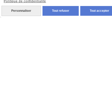
Politique de confidentialité
Nous Suivre
Personnaliser
Tout refuser
Tout accepter

Facebook

Instagram

Pinterest

Youtube
Votre Email
Prénom