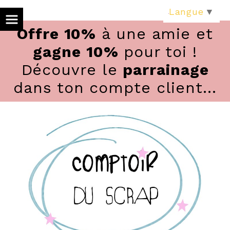
Panneau de gestion des cookies
Langue
▼
Offre 10%
à une amie et
gagne 10%
pour toi !
Découvre le
parrainage
dans ton compte client...