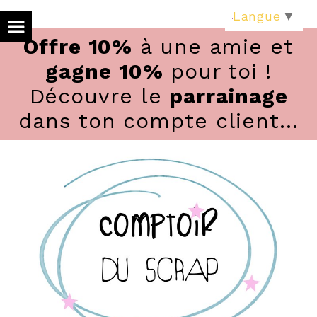
Panneau de gestion des cookies
Langue
▼
Offre 10%
à une amie et
gagne 10%
pour toi !
Découvre le
parrainage
dans ton compte client...