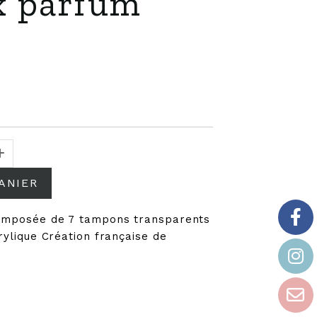
x parfum
ANIER
composée de 7 tampons transparents
crylique Création française de