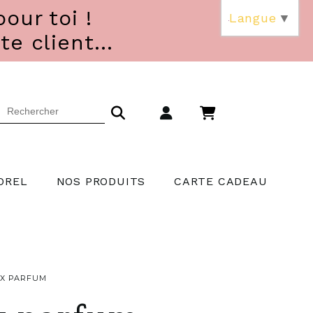
our toi !
Langue
▼
 client...
OREL
NOS PRODUITS
CARTE CADEAU
UX PARFUM