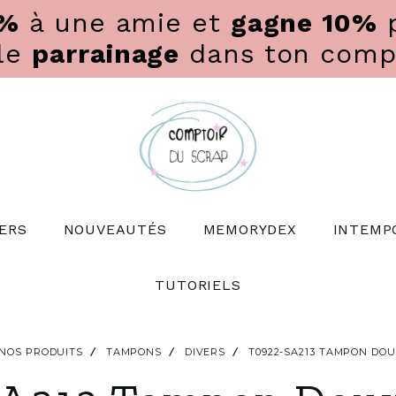
0%
à une amie et
gagne 10%
p
 le
parrainage
dans ton compte
ERS
NOUVEAUTÉS
MEMORYDEX
INTEMP
TUTORIELS
NOS PRODUITS
TAMPONS
DIVERS
T0922-SA213 TAMPON DO