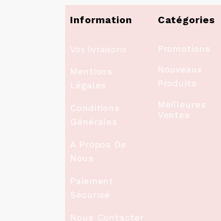
Information
Catégories
Promotions
Vos livraisons
Nouveaux
Mentions
Produits
Légales
Meilleures
Conditions
Ventes
Générales
A Propos De
Nous
Paiement
Sécurisé
Nous Contacter