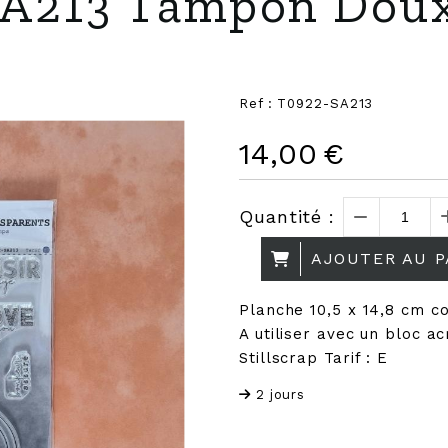
A213 Tampon Dou
Ref :
T0922-SA213
14,00
€
Quantité :
AJOUTER AU P
Planche 10,5 x 14,8 cm 
A utiliser avec un bloc a
Stillscrap Tarif : E
2 jours