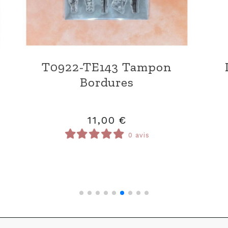
ngle
D0922-AN21 Die Animaux
de la forêt
11,00
€
0 avis