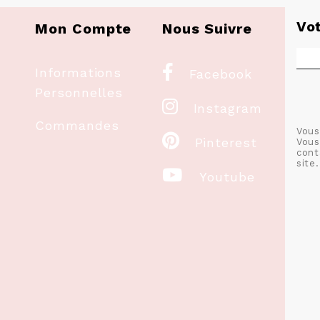
Vo
Mon Compte
Nous Suivre

Informations
Facebook
Personnelles

Instagram
Commandes
Vous

Pinterest
Vous
cont
site.

Youtube