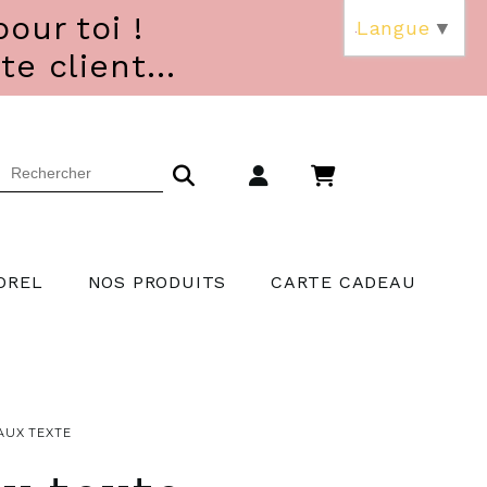
our toi !
Langue
▼
 client...
OREL
NOS PRODUITS
CARTE CADEAU
FAUX TEXTE