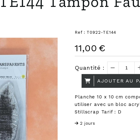
TE144 Tampon Fau
Ref :
T0922-TE144
11,00
€
Quantité :
AJOUTER AU P
Planche 10 x 10 cm comp
utiliser avec un bloc acr
Stillscrap Tarif : D
2 jours