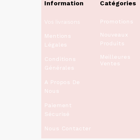
Information
Catégories
Promotions
Vos livraisons
Nouveaux
Mentions
Produits
Légales
Meilleures
Conditions
Ventes
Générales
A Propos De
Nous
Paiement
Sécurisé
Nous Contacter