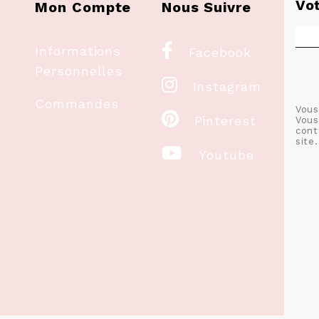
Vo
Mon Compte
Nous Suivre

Informations
Facebook
Personnelles

Instagram
Commandes
Vous

Pinterest
Vous
cont
site.

Youtube