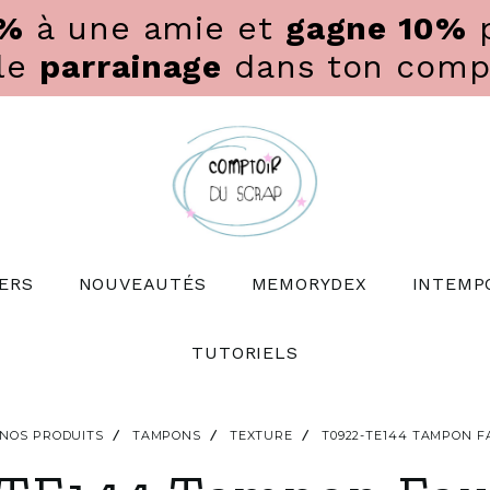
0%
à une amie et
gagne 10%
p
 le
parrainage
dans ton compte
ERS
NOUVEAUTÉS
MEMORYDEX
INTEMP
TUTORIELS
NOS PRODUITS
TAMPONS
TEXTURE
T0922-TE144 TAMPON 