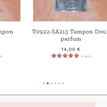
D0922-DI65 Die Rectangle
arrondi feuillages
8,00
€
0 avis
Article hors stock