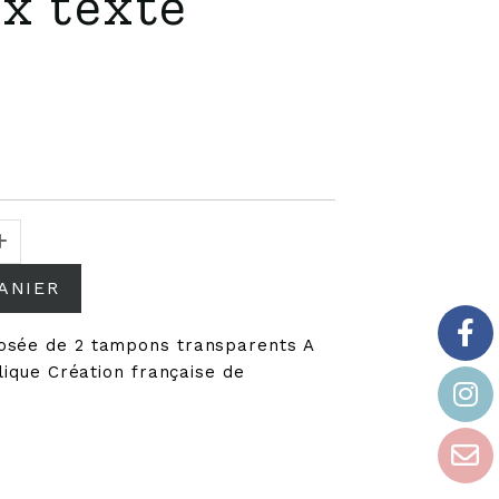
x texte
ANIER
osée de 2 tampons transparents A
ylique Création française de