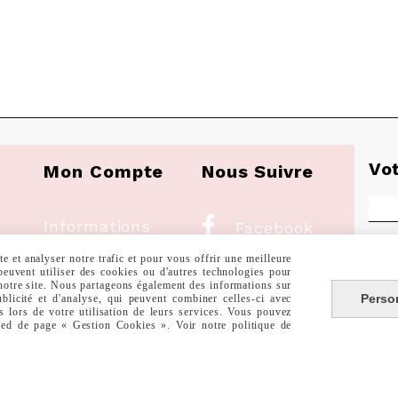
Vo
Mon Compte
Nous Suivre

Informations
Facebook
Personnelles
 et analyser notre trafic et pour vous offrir une meilleure

Instagram
 peuvent utiliser des cookies ou d'autres technologies pour
 notre site. Nous partageons également des informations sur
Commandes
Perso
Vous
ublicité et d'analyse, qui peuvent combiner celles-ci avec

Pinterest
Vous
s lors de votre utilisation de leurs services. Vous pouvez
cont
pied de page « Gestion Cookies ». Voir notre politique de
site.

Youtube