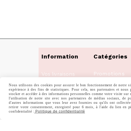
Information
Catégories
Promotions
Vos livraisons
Nouveaux
Nous utilisons des cookies pour assurer le bon fonctionnement de notre site
Mentions
expérience à des fins de statistiques. Pour cela, nos partenaires et nous
Produits
stocker et accéder à des informations personnelles comme votre visite sur
Légales
l'utilisation de notre site avec nos partenaires de médias sociaux, de p
d'autres informations que vous leur avez fournies ou qu'ils ont collectée
Meilleures
retirer votre consentement, enregistré pour 6 mois, à l'aide du lien en 
Conditions
confidentialité :
Politique de confidentialité
Ventes
Générales
A Propos De