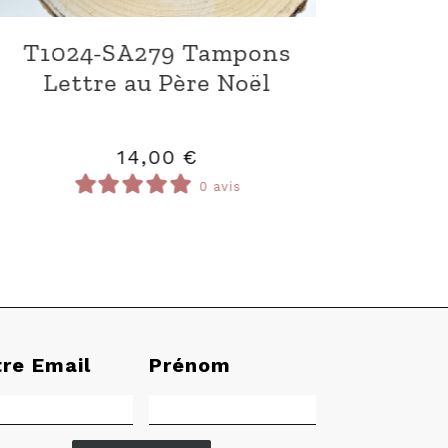
P1024-CC0 Papier Kit
imprimé Cosy Christmas
11,00
€
0 avis
tre Email
Prénom