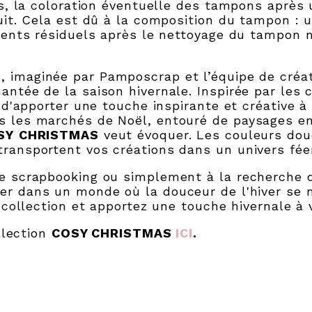
es, la coloration éventuelle des tampons après
uit. Cela est dû à la composition du tampon : 
ments résiduels après le nettoyage du tampon n
S
, imaginée par Pamposcrap et l’équipe de créa
ntée de la saison hivernale. Inspirée par les 
 d'apporter une touche inspirante et créative à
 les marchés de Noël, entouré de paysages en
SY
CHRISTMAS
veut évoquer. Les couleurs douc
ansportent vos créations dans un univers fée
e scrapbooking ou simplement à la recherche 
er dans un monde où la douceur de l'hiver se m
 collection et apportez une touche hivernale à 
llection
COSY CHRISTMAS
ICI
.