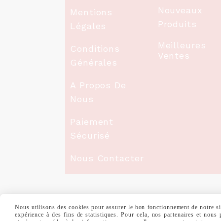
Nouveaux
Mentions
Produits
Légales
Meilleures
Conditions
Ventes
Générales
A Propos De
Nous
Paiement
Sécurisé
Nous Contacter
Nous utilisons des cookies pour assurer le bon fonctionnement de notre site
MENTIONS LÉGALES
CONDITIONS GÉNÉ
expérience à des fins de statistiques. Pour cela, nos partenaires et nous