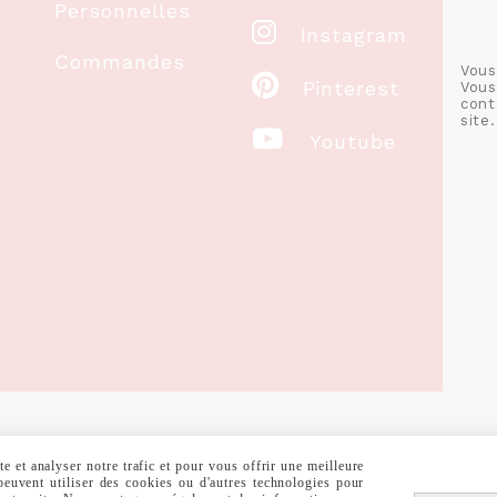
Personnelles

Instagram
Commandes
Vous

Pinterest
Vous
cont
site.

Youtube
 et analyser notre trafic et pour vous offrir une meilleure
RALES DE VENTE
POLITIQUE DE CONFIDENTIALITÉ
GESTION COOKIE
 peuvent utiliser des cookies ou d'autres technologies pour