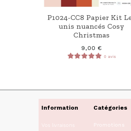
-SA279 Tampons
T1024-SA278
re au Père Noël
Fêtes en 
14,00
€
14,00
0 avis
Information
Catégories
Promotions
Vos livraisons