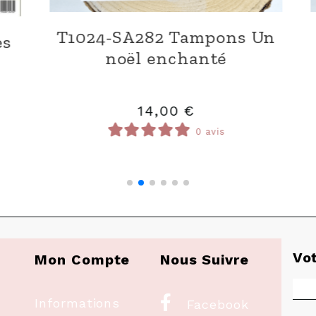
 Tampons
D1024-DI87 Dies
famille
Personnages
€
11,00
€
0 avis
0 avis
Vo
Mon Compte
Nous Suivre

Informations
Facebook