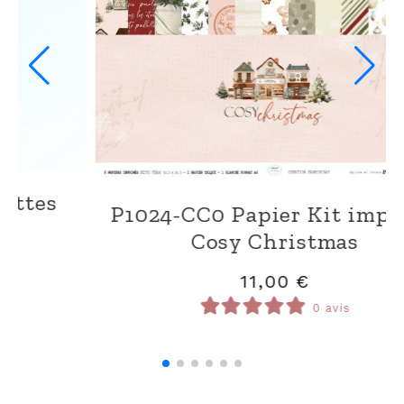
T1024-
24-CC8 Papier Kit Les unis
nuancés Cosy Christmas
9,00
€
0 avis