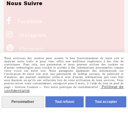
Nous Suivre

Facebook

Instagram

Pinterest
Nous utilisons des cookies pour assurer le bon fonctionnement de notre site et

Youtube
analyser notre trafic et pour vous offrir une meilleure expérience à des fins de
statistiques. Pour cela, nos partenaires et nous peuvent utiliser des cookies ou
d'autres technologies pour stocker et accéder à des informations personnelles comme
votre visite sur notre site. Nous partageons également des informations sur
l'utilisation de notre site avec nos partenaires de médias sociaux, de publicité et
d'analyse, qui peuvent combiner celles-ci avec d'autres informations que vous leur
Votre Email
avez fournies ou qu'ils ont collectées lors de votre utilisation de leurs services. Vous
pouvez retirer votre consentement, enregistré pour 6 mois, à l'aide du lien en pied de
Politique de
page « Gestion Cookies ». Voir notre politique de confidentialité :
confidentialité
Personnaliser
Tout refuser
Tout accepter
Prénom