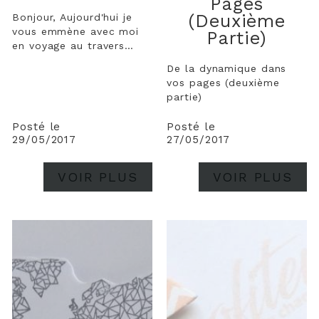
Pages
(deuxième
Bonjour, Aujourd'hui je
vous emmène avec moi
Partie)
en voyage au travers
d'une page toute de
De la dynamique dans
voyage vêtue ;) Et oui !
vos pages (deuxième
Nous sommes bientôt en
partie)
juin et je vous dévoile
deux badges que j'ai
Posté le
Posté le
créés pour le thème
29/05/2017
27/05/2017
"voyage". Ils seront en
vente dès ce jeudi 1er...
VOIR PLUS
VOIR PLUS