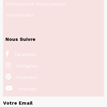
Informations Personnelles
Commandes
Nous Suivre

Facebook

Instagram

Pinterest

Youtube
Votre Email