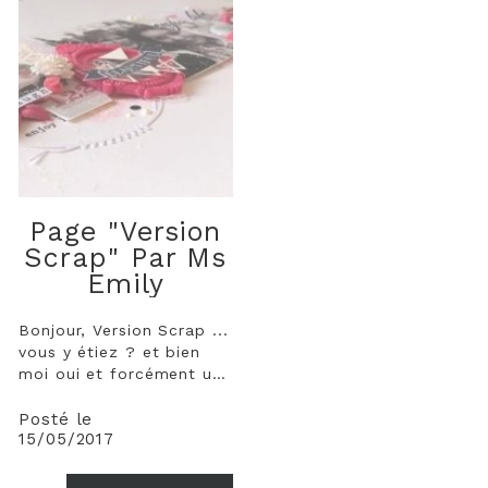
Page "Version
Scrap" Par Ms
Emily
Bonjour, Version Scrap ...
vous y étiez ? et bien
moi oui et forcément une
page s'imposait avec les
beaux badges VS que j'ai
Posté le
15/05/2017
imaginés. Je suis partie
sur un combo acidulé de
rose pâle, rose fuchsia et