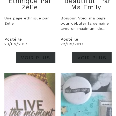
Ethnique Par
"beautiful" Par
Zélie
Ms Emily
Une page ethnique par
Bonjour, Voici ma page
Zélie
pour débuter la semaine
avec un maximum de
douceur. J'ai choisi une
mise en page particulière
Posté le
Posté le
23/05/2017
22/05/2017
où j'ai disposé mes
embellissements dans le
sens vertical pour suivre
VOIR PLUS
VOIR PLUS
l'orientation du papier et
du gros titre en bois que
j'ai...