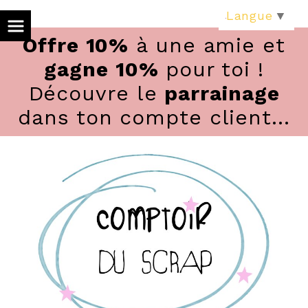
Panneau de gestion des cookies
Langue
▼
Offre 10%
à une amie et
gagne 10%
pour toi !
Découvre le
parrainage
dans ton compte client...