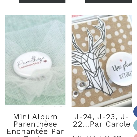
Mini Album
J-24, J-23, J-
Parenthèse
22...par Carole
Enchantée Par
J-24, J-23, J-22...par