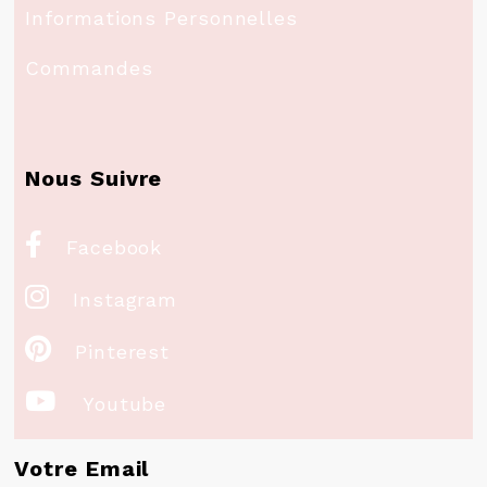
Informations Personnelles
Commandes
Nous Suivre

Facebook

Instagram

Pinterest

Youtube
Votre Email