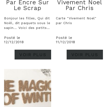
Par Encre Sur
Vivement Noel
Le Scrap
Par Chris
Bonjour les filles, Qui dit
Carte "Vivement Noel"
Noêl, dit paquets sous le
par Chris
sapin... Voici des petits
emballages
personnalisés. Bonne
Posté le
Posté le
12/12/2018
11/12/2018
journée.
VOIR PLUS
VOIR PLUS