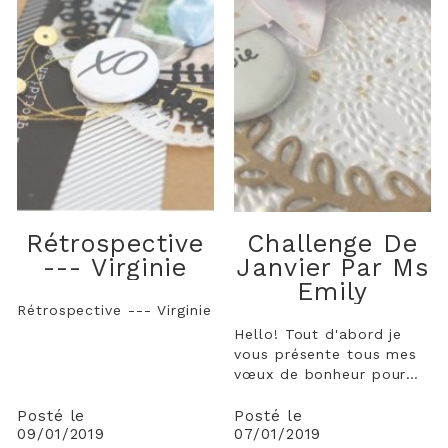
Rétrospective
Challenge De
--- Virginie
Janvier Par Ms
Emily
Rétrospective --- Virginie
Hello! Tout d'abord je
vous présente tous mes
vœux de bonheur pour
cette nouvelle année !
Qu'elle soit créative,
Posté le
Posté le
09/01/2019
07/01/2019
pleine de petits & grands