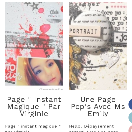
Page " Instant
Une Page
Magique " Par
Pep's Avec Ms
Virginie
Emily
Page " instant magique "
Hello! Dépaysement
par Virginie
garanti avec une page