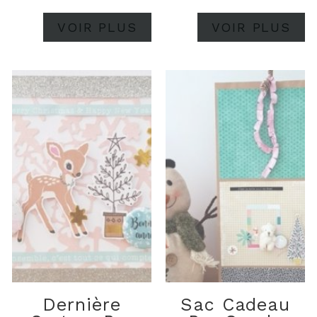
bonheur mais surtout
qu'elle soit positive ! Je
VOIR PLUS
VOIR PLUS
vous retrouve aujourd'hui
avec le challenge de
janvier...
Dernière
Sac Cadeau