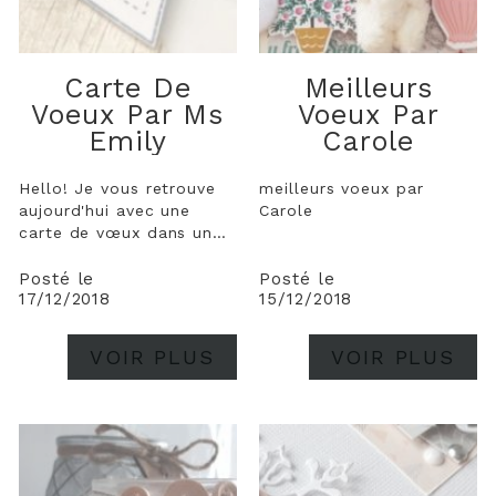
Carte De
Meilleurs
Voeux Par Ms
Voeux Par
Emily
Carole
Hello! Je vous retrouve
meilleurs voeux par
aujourd'hui avec une
Carole
carte de vœux dans un
combo tout doux de
bleu, blanc et bois. J'ai
Posté le
Posté le
17/12/2018
15/12/2018
commencé ma mon fond
en utilisant le die "fond
étoile" directement sur
VOIR PLUS
VOIR PLUS
ma carte. J'ai ensuite
choisi de faire une
empreinte détourée du...