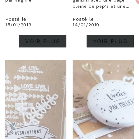
pleine de pep's et une
photo estivale ! Avec ce
temps gris j'avais envie
Posté le
Posté le
15/01/2019
14/01/2019
de couleurs et c'est le
fuchsia qui m'a
convaincue ;) J'espère
VOIR PLUS
VOIR PLUS
que cette page vous
plaira ! A bientôt,