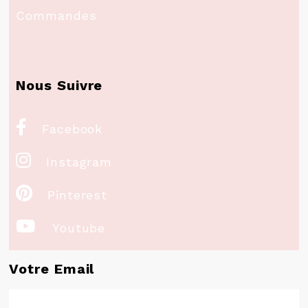
Commandes
Nous Suivre

Facebook

Instagram

Pinterest

Youtube
Votre Email