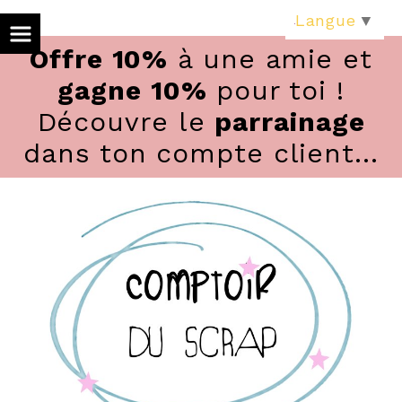
Panneau de gestion des cookies
Langue
▼
Offre 10%
à une amie et
gagne 10%
pour toi !
Découvre le
parrainage
dans ton compte client...