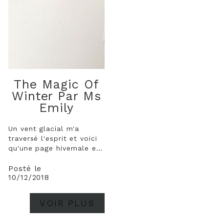
The Magic Of
Winter Par Ms
Emily
Un vent glacial m'a
traversé l'esprit et voici
qu'une page hivernale est
née ! J'espère qu'elle
vous plaira ;) J'ai utilisé
Posté le
10/12/2018
pour mon fond la
Distress Pumice stone
avec mon tampon coup
VOIR PLUS
de cœur du moment
"étoiles estompées" ainsi