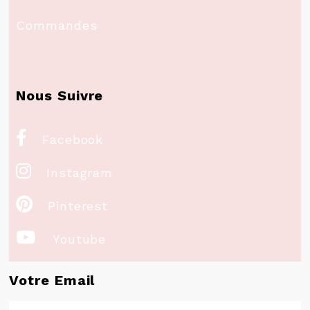
Commandes
Nous Suivre

Facebook

Instagram

Pinterest

Youtube
Votre Email