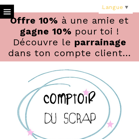
Panneau de gestion des cookies
Langue
▼
Offre 10%
à une amie et
gagne 10%
pour toi !
Découvre le
parrainage
dans ton compte client...