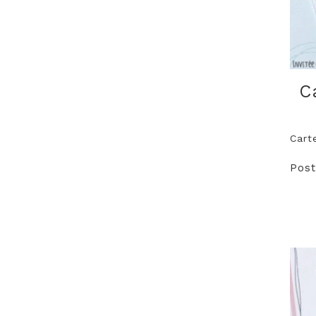
C
Cart
Post