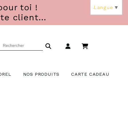
our toi !
Langue
▼
 client...
OREL
NOS PRODUITS
CARTE CADEAU