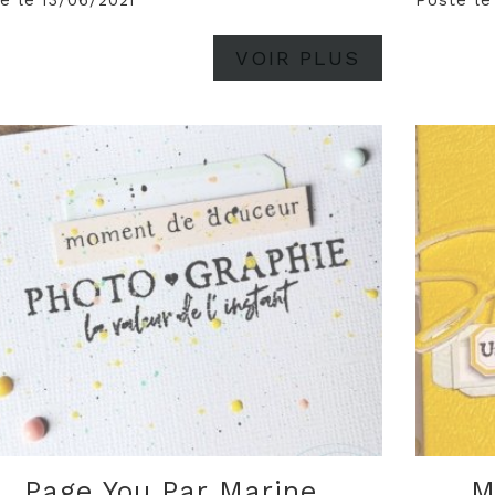
é le 13/06/2021
Posté le
VOIR PLUS
Page You Par Marine
M