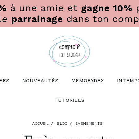
0%
à une amie et
gagne 10%
p
 le
parrainage
dans ton compte
ERS
NOUVEAUTÉS
MEMORYDEX
INTEMP
TUTORIELS
ACCUEIL
BLOG
EVÈNEMENTS