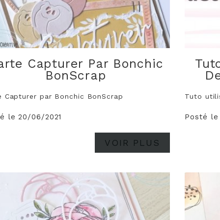
arte Capturer Par Bonchic
Tut
BonScrap
De
e Capturer par Bonchic BonScrap
Tuto util
é le 20/06/2021
Posté le
VOIR PLUS