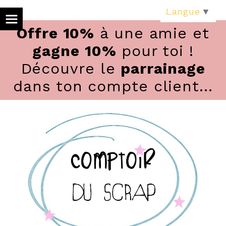
Panneau de gestion des cookies
Langue
▼
Offre 10%
à une amie et
gagne 10%
pour toi !
Découvre le
parrainage
dans ton compte client...