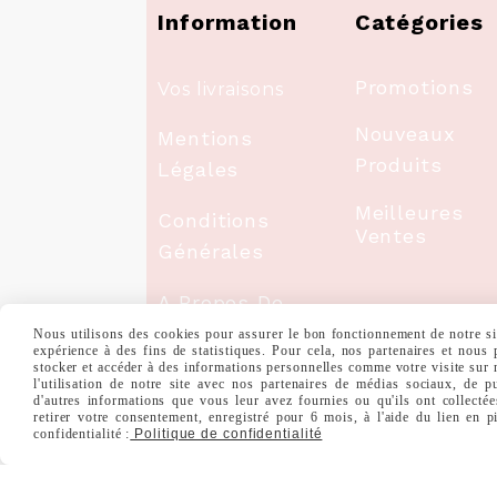
Information
Catégories
Promotions
Vos livraisons
Nouveaux
Mentions
Produits
Légales
Meilleures
Conditions
Ventes
Générales
A Propos De
Nous
Nous utilisons des cookies pour assurer le bon fonctionnement de notre site
expérience à des fins de statistiques. Pour cela, nos partenaires et nous
stocker et accéder à des informations personnelles comme votre visite sur
Paiement
l'utilisation de notre site avec nos partenaires de médias sociaux, de p
d'autres informations que vous leur avez fournies ou qu'ils ont collectée
Sécurisé
retirer votre consentement, enregistré pour 6 mois, à l'aide du lien en 
confidentialité :
Politique de confidentialité
Nous Contacter