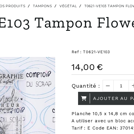
OS PRODUITS
TAMPONS
VÉGÉTAL
T0621-VE103 TAMPON F
E103 Tampon Flow
Ref :
T0621-VE103
14,00
€
Quantité :
AJOUTER AU P
Planche 10,5 x 14,8 cm 
A utiliser avec un bloc a
Tarif : E Code EAN: 3701