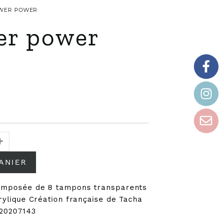
LOWER POWER
er power
ANIER
composée de 8 tampons transparents
crylique Création française de Tacha
420207143