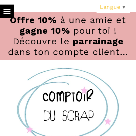
Panneau de gestion des cookies
Langue
▼
Offre 10%
à une amie et
gagne 10%
pour toi !
Découvre le
parrainage
dans ton compte client...