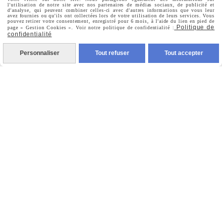
Commandes
l'utilisation de notre site avec nos partenaires de médias sociaux, de publicité et
d'analyse, qui peuvent combiner celles-ci avec d'autres informations que vous leur
avez fournies ou qu'ils ont collectées lors de votre utilisation de leurs services. Vous
pouvez retirer votre consentement, enregistré pour 6 mois, à l'aide du lien en pied de
Politique de
page « Gestion Cookies ». Voir notre politique de confidentialité :
confidentialité
Nous Suivre
Personnaliser
Tout refuser
Tout accepter

Facebook

Instagram

Pinterest

Youtube
Votre Email