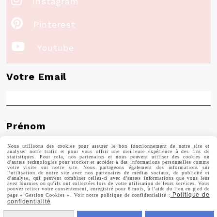
Instagram

Pinterest

Youtube
Votre Email
Prénom
Nous utilisons des cookies pour assurer le bon fonctionnement de notre site et
analyser notre trafic et pour vous offrir une meilleure expérience à des fins de
statistiques. Pour cela, nos partenaires et nous peuvent utiliser des cookies ou
d'autres technologies pour stocker et accéder à des informations personnelles comme
votre visite sur notre site. Nous partageons également des informations sur
Valider
l'utilisation de notre site avec nos partenaires de médias sociaux, de publicité et
d'analyse, qui peuvent combiner celles-ci avec d'autres informations que vous leur
avez fournies ou qu'ils ont collectées lors de votre utilisation de leurs services. Vous
pouvez retirer votre consentement, enregistré pour 6 mois, à l'aide du lien en pied de
Politique de
page « Gestion Cookies ». Voir notre politique de confidentialité :
Vous pouvez vous désinscrire à tout moment. Vous
confidentialité
trouverez pour cela nos informations de contact dans les
conditions d'utilisation du site.