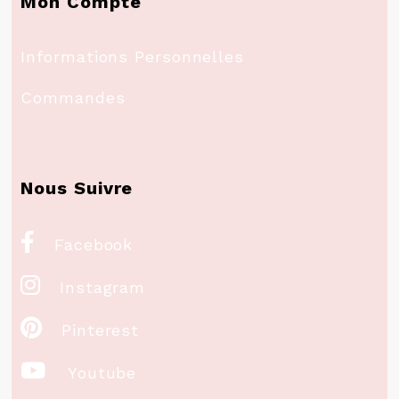
Mon Compte
Informations Personnelles
Commandes
Nous Suivre

Facebook

Instagram

Pinterest

Youtube