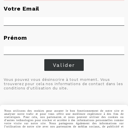
Votre Email
Prénom
Valider
Vous pouvez vous désinscrire à tout moment. Vous
trouverez pour cela nos informations de contact dans les
conditions d'utilisation du site.
Nous utilisons des cookies pour assurer le bon fonctionnement de notre site et
analyser notre trafic et pour vous offrir une meilleure expérience à des fins de
statistiques. Pour cela, nos partenaires et nous peuvent utiliser des cookies ou
d'autres technologies pour stocker et accéder à des informations personnelles comme
MENTIONS LÉGALES
CONDITIONS GÉNÉRALES DE VENTE
votre visite sur notre site. Nous partageons également des informations sur
POLITIQUE DE CONFIDENTIALITÉ
GESTION COOKIES
MON COMPTE
l'utilisation de notre site avec nos partenaires de médias sociaux, de publicité et