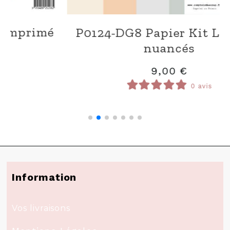
S0124-A004 Alphabet puffy Rosé
poudré
7,50
€
0 avis
Information
Vos livraisons