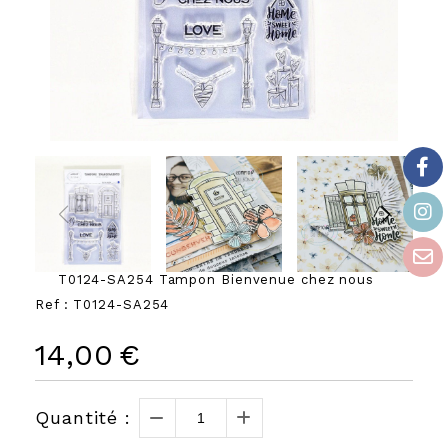
T0124-SA254 Tampon Bienvenue chez nous
Ref :
T0124-SA254
14,00
€
Quantité :