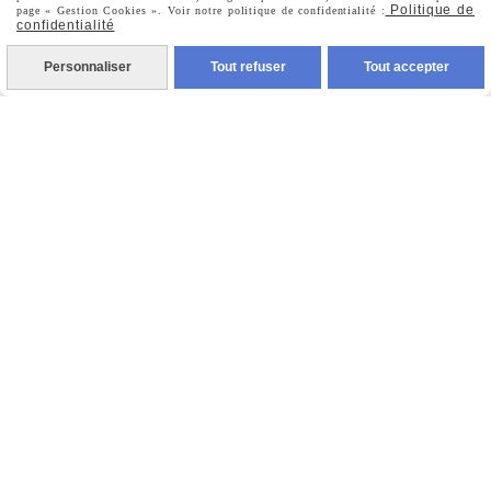
Politique de
page « Gestion Cookies ». Voir notre politique de confidentialité :
confidentialité
Personnaliser
Tout refuser
Tout accepter
Nous Suivre

Facebook

Instagram

Pinterest

Youtube
Votre Email