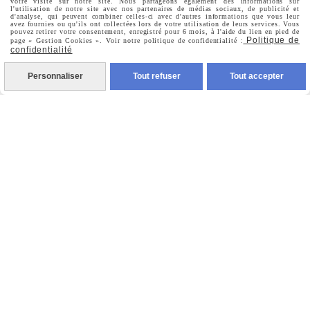
votre visite sur notre site. Nous partageons également des informations sur
Mon Compte
l'utilisation de notre site avec nos partenaires de médias sociaux, de publicité et
d'analyse, qui peuvent combiner celles-ci avec d'autres informations que vous leur
avez fournies ou qu'ils ont collectées lors de votre utilisation de leurs services. Vous
pouvez retirer votre consentement, enregistré pour 6 mois, à l'aide du lien en pied de
Politique de
page « Gestion Cookies ». Voir notre politique de confidentialité :
Informations Personnelles
confidentialité
Personnaliser
Tout refuser
Tout accepter
Commandes
Nous Suivre

Facebook

Instagram

Pinterest

Youtube