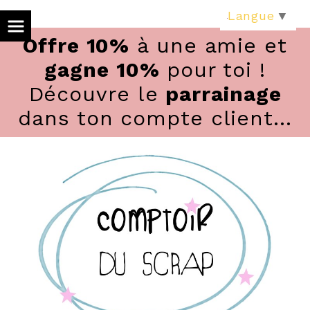
Panneau de gestion des cookies
Langue
▼
Offre 10%
à une amie et
gagne 10%
pour toi !
Découvre le
parrainage
dans ton compte client...