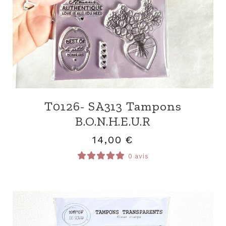
T0126- SA313 Tampons
B.O.N.H.E.U.R
14,00
€
0 avis