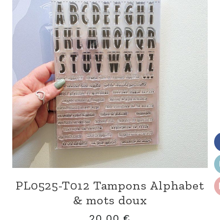
PL0525-T012 Tampons Alphabet
& mots doux
20,00
€