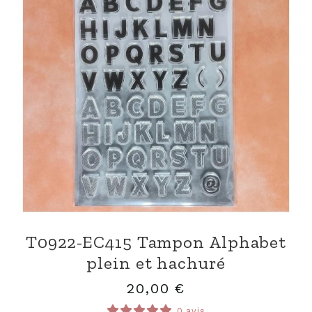
T0922-EC415 Tampon Alphabet
plein et hachuré
20,00
€
0 avis