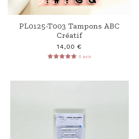
PL0125-T003 Tampons ABC
Créatif
14,00
€
0 avis